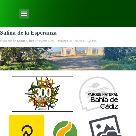
Vaya al Contenido
Saltar menú
Salina de la Esperanza
Publicado de
Senda Cádiz
en
Puerto Real
· Domingo 09 Feb 2025 ·
1:00